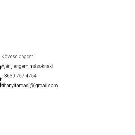
Kövess engem!
Ajánlj engem másoknak!
+3630 757 4754
tihanyitamas[@]gmail.com